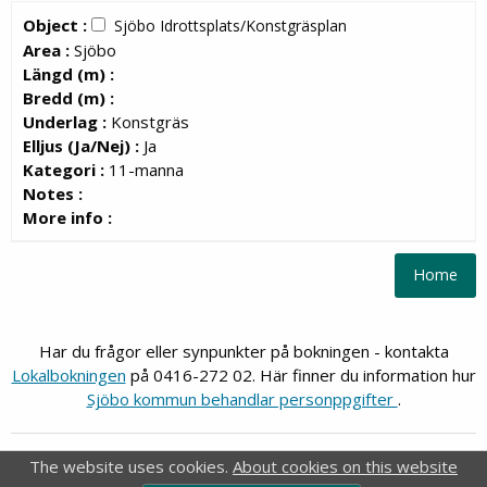
Object :
Sjöbo Idrottsplats/Konstgräsplan
Area :
Sjöbo
Längd (m) :
Bredd (m) :
Underlag :
Konstgräs
Elljus (Ja/Nej) :
Ja
Kategori :
11-manna
Notes :
More info :
Har du frågor eller synpunkter på bokningen - kontakta
Lokalbokningen
på 0416-272 02. Här finner du information hur
Sjöbo kommun behandlar personppgifter
.
FRI
Webb-Bokning
The website uses cookies.
About cookies on this website
®
FRI
is a registrered trademark of
Idavall Data AB
.