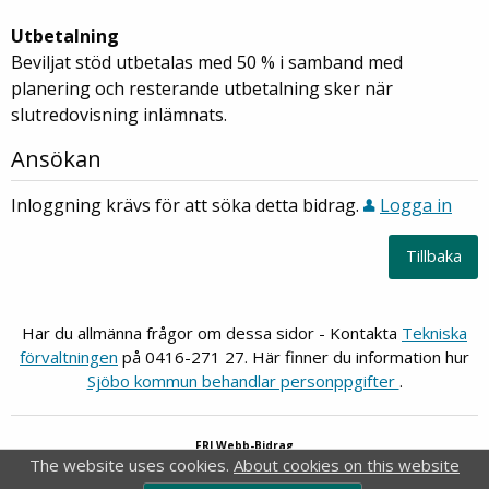
Utbetalning
Beviljat stöd utbetalas med 50 % i samband med
planering och resterande utbetalning sker när
slutredovisning inlämnats.
Ansökan
Inloggning krävs för att söka detta bidrag.
Logga in
Har du allmänna frågor om dessa sidor - Kontakta
Tekniska
förvaltningen
på 0416-271 27. Här finner du information hur
Sjöbo kommun behandlar personppgifter
.
FRI Webb-Bidrag
®
FRI
är ett av
Idavall Data AB
registrerat varumärke.
The website uses cookies.
About cookies on this website
Accessibility report